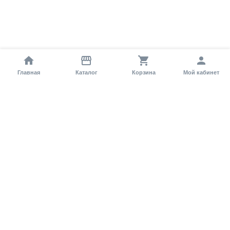
Главная
Каталог
Корзина
Мой кабинет
Помощь покупателю
Как оформить заказ?
Условия доставки
Самовывоз
Способы оплаты
Информация
Гарантия