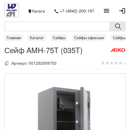
Калуга
+7 (4842) 200-197
Главная
Каталог
Сейфы
Сейфы офисные
Сейфы A
Сейф AMH-75T (035T)
Артикул:
001252009753
0