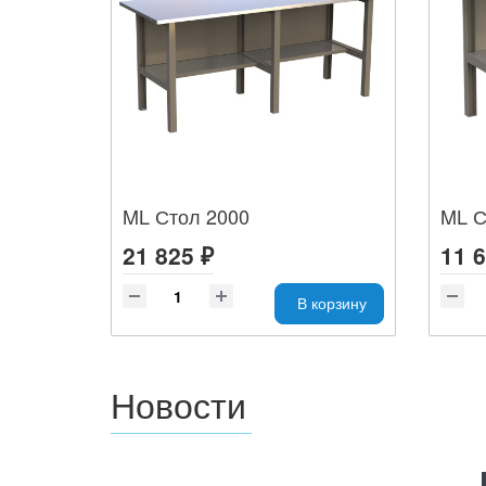
ML Стол 2000
ML С
21 825 ₽
11 6
В корзину
Новости