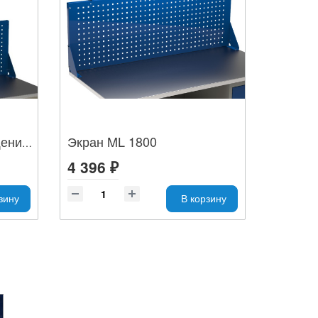
Экран ML 1800
Экран ML 1800 с освещением
4 396 ₽
зину
В корзину