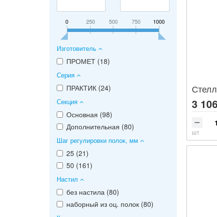
0
250
500
750
1000
Изготовитель
ПРОМЕТ (
18
)
Серия
Стелл
ПРАКТИК (
24
)
3 106
Секция
Основная (
98
)
Дополнительная (
80
)
шт
Шаг регулировки полок, мм
25 (
21
)
50 (
161
)
Настил
без настила (
80
)
наборный из оц. полок (
80
)