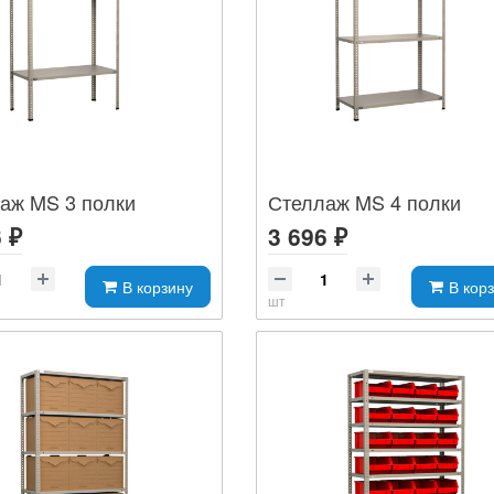
аж MS 3 полки
Стеллаж MS 4 полки
 ₽
3 696 ₽
В корзину
В кор
шт