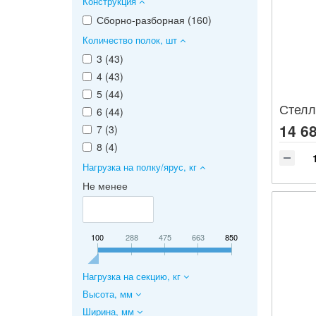
Конструкция
Сборно-разборная (
160
)
Количество полок, шт
3 (
43
)
4 (
43
)
5 (
44
)
6 (
44
)
14 68
7 (
3
)
8 (
4
)
Нагрузка на полку/ярус, кг
Не менее
100
288
475
663
850
Нагрузка на секцию, кг
Высота, мм
Ширина, мм