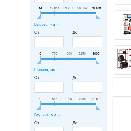
14
19 611
39 207
58 804
78 400
Высота, мм
От
До
0
750
1500
2250
3000
Ширина, мм
От
До
0
545
1090
1635
2180
Глубина, мм
От
До