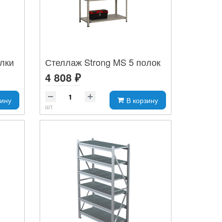
олки
Стеллаж Strong MS 5 полок
4 808 ₽
зину
В корзину
шт