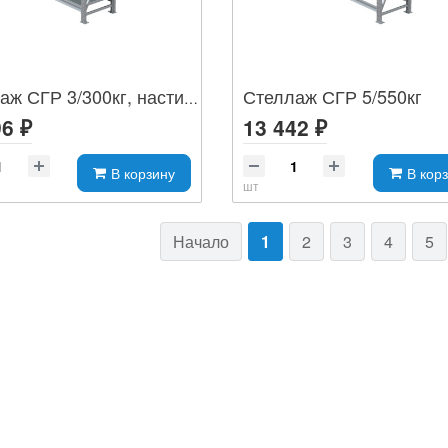
Стеллаж СГР 5/550кг
Стеллаж СГР 3/300кг, настил оц
6 ₽
13 442 ₽
В корзину
В кор
шт
Начало
1
2
3
4
5