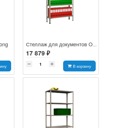
rong
Стеллаж для документов OS-2
17 879 ₽
зину
В корзину