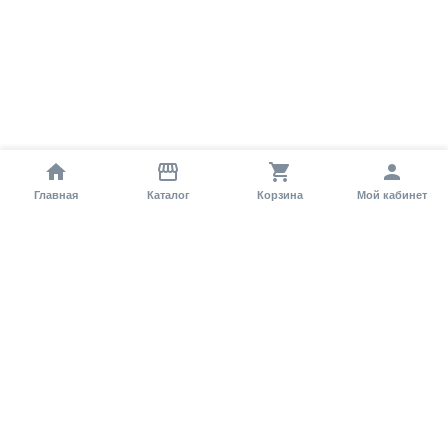
Главная
Каталог
Корзина
Мой кабинет
Помощь покупателю
Как оформить заказ?
Условия доставки
Самовывоз
Способы оплаты