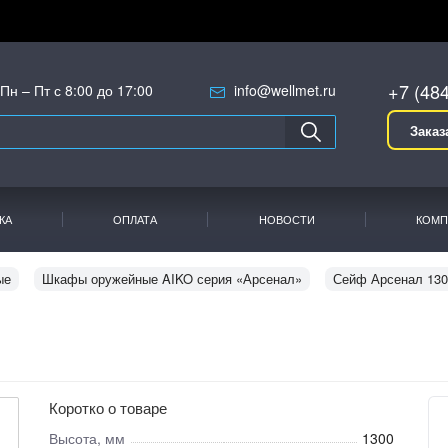
+7 (48
Пн – Пт с 8:00 до 17:00
info@wellmet.ru
Заказ
КА
ОПЛАТА
НОВОСТИ
КОМП
ые
Шкафы оружейные AIKO серия «Арсенал»
Сейф Арсенал 13
Коротко о товаре
Высота, мм
1300