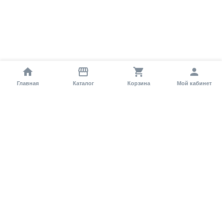
Главная
Каталог
Корзина
Мой кабинет
Помощь покупателю
Как оформить заказ?
Условия доставки
Самовывоз
Способы оплаты
Информация