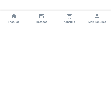
Главная
Каталог
Корзина
Мой кабинет
Помощь покупателю
Как оформить заказ?
Условия доставки
Самовывоз
Способы оплаты
Информация
Гарантия
Статьи и обзоры