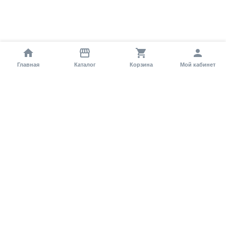
Главная
Каталог
Корзина
Мой кабинет
Помощь покупателю
Как оформить заказ?
Условия доставки
Самовывоз
Способы оплаты
Информация
Гарантия