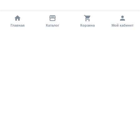
Главная
Каталог
Корзина
Мой кабинет
Помощь покупателю
Как оформить заказ?
Условия доставки
Самовывоз
Способы оплаты
Информация
Гарантия
Статьи и обзоры
Обратная связь