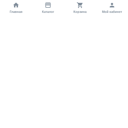
Главная
Каталог
Корзина
Мой кабинет
Помощь покупателю
Как оформить заказ?
Условия доставки
Самовывоз
Способы оплаты
Информация
Гарантия
Статьи и обзоры
Обратная связь
Регистрация на сайте