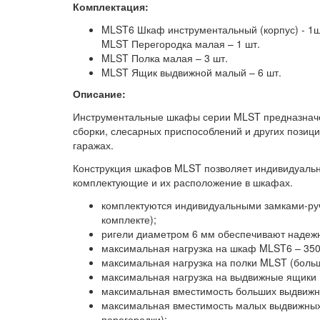
Комплектация:
MLST6 Шкаф инструментальный (корпус) - 1ш
MLST Перегородка малая – 1 шт.
MLST Полка малая – 3 шт.
MLST Ящик выдвижной малый – 6 шт.
Описание:
Инструментальные шкафы серии MLST предназначе
сборки, слесарных приспособлений и других позици
гаражах.
Конструкция шкафов MLST позволяет индивидуаль
комплектующие и их расположение в шкафах.
комплектуются индивидуальными замками-руч
комплекте);
ригели диаметром 6 мм обеспечивают надежн
максимальная нагрузка на шкаф MLST6 – 350 
максимальная нагрузка на полки MLST (больш
максимальная нагрузка на выдвижные ящики M
максимальная вместимость больших выдвижн
максимальная вместимость малых выдвижных 
перегородки);