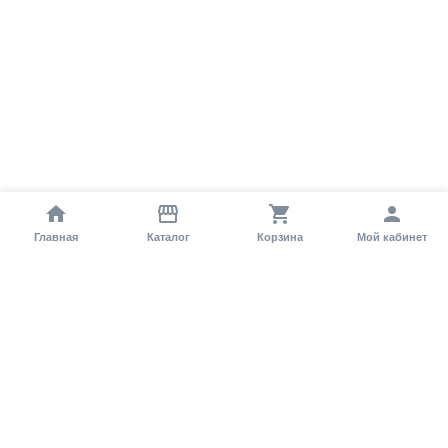
Главная
Каталог
Корзина
Мой кабинет
Помощь покупателю
Как оформить заказ?
Условия доставки
Самовывоз