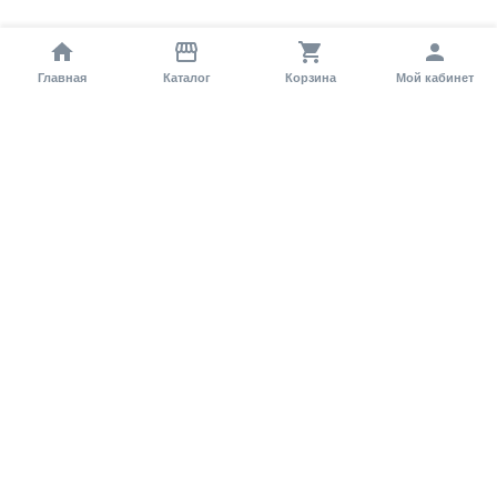
Главная
Каталог
Корзина
Мой кабинет
Помощь покупателю
Как оформить заказ?
Условия доставки
Самовывоз
Способы оплаты
Информация
Гарантия
Статьи и обзоры
Обратная связь