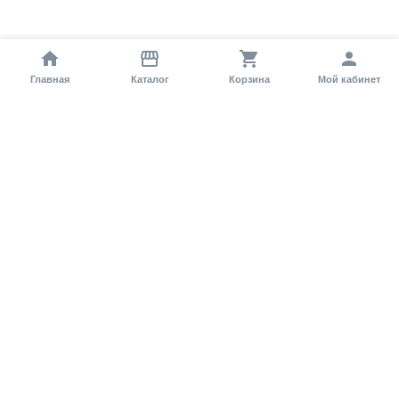
Главная
Каталог
Корзина
Мой кабинет
Помощь покупателю
Как оформить заказ?
Условия доставки
Самовывоз
Способы оплаты
Информация
Гарантия
Статьи и обзоры