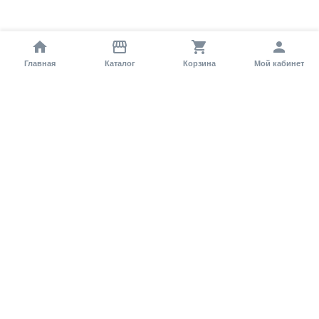
Главная
Каталог
Корзина
Мой кабинет
Помощь покупателю
Как оформить заказ?
Условия доставки
Самовывоз
Способы оплаты
Информация
Гарантия
Статьи и обзоры