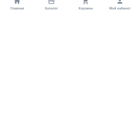
Главная
Каталог
Корзина
Мой кабинет
Помощь покупателю
Как оформить заказ?
Условия доставки
Самовывоз
Способы оплаты
Информация
Гарантия
Статьи и обзоры
Обратная связь
Регистрация на сайте