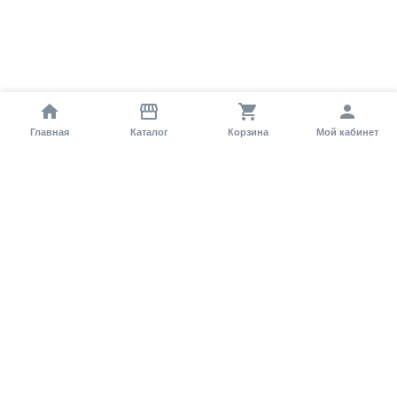
Главная
Каталог
Корзина
Мой кабинет
Помощь покупателю
Как оформить заказ?
Условия доставки
Самовывоз
Способы оплаты
Информация