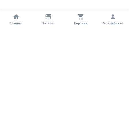
Главная
Каталог
Корзина
Мой кабинет
Помощь покупателю
Как оформить заказ?
Условия доставки
Самовывоз
Способы оплаты
Информация
Гарантия
Статьи и обзоры
Обратная связь