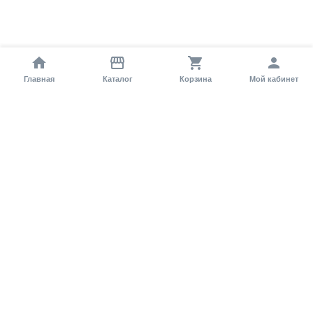
Главная
Каталог
Корзина
Мой кабинет
Помощь покупателю
Как оформить заказ?
Условия доставки
Самовывоз
Способы оплаты
Информация
Гарантия
Статьи и обзоры