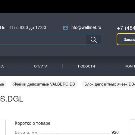
+7 (48
Пн – Пт с 8:00 до 17:00
info@wellmet.ru
Заказ
КА
ОПЛАТА
НОВОСТИ
КОМП
ые
Ячейки депозитные VALBERG DB
Блок депозитных ячеек DB
8S.DGL
Коротко о товаре
Высота, мм
920