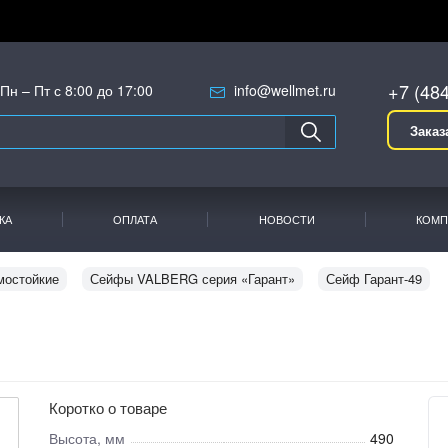
+7 (48
Пн – Пт с 8:00 до 17:00
info@wellmet.ru
Заказ
КА
ОПЛАТА
НОВОСТИ
КОМП
мостойкие
Сейфы VALBERG серия «Гарант»
Сейф Гарант-49
Коротко о товаре
Высота, мм
490