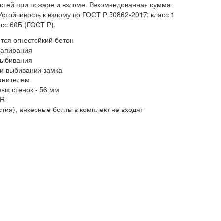
стей при пожаре и взломе. Рекомендованная сумма
Устойчивость к взлому по ГОСТ Р 50862-2017: класс 1
асс 60Б (ГОСТ Р).
тся огнестойкий бетон
запирания
выбивания
ри выбивании замка
отнителем
ых стенок - 56 мм
ER
стия), анкерные болты в комплект не входят