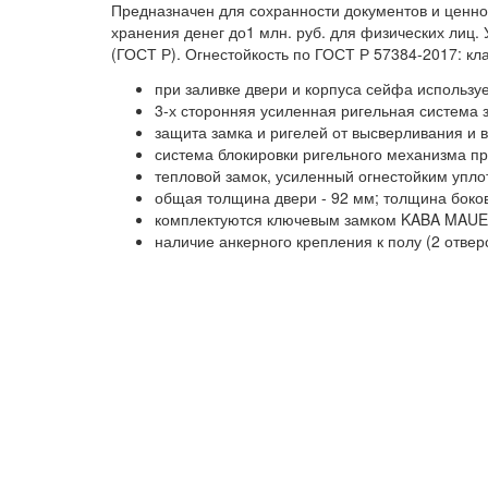
Предназначен для сохранности документов и ценно
хранения денег до1 млн. руб. для физических лиц. 
(ГОСТ Р). Огнестойкость по ГОСТ Р 57384-2017: кл
при заливке двери и корпуса сейфа используе
3-х сторонняя усиленная ригельная система 
защита замка и ригелей от высверливания и 
система блокировки ригельного механизма п
тепловой замок, усиленный огнестойким упл
общая толщина двери - 92 мм; толщина боков
комплектуются ключевым замком KABA MAU
наличие анкерного крепления к полу (2 отвер