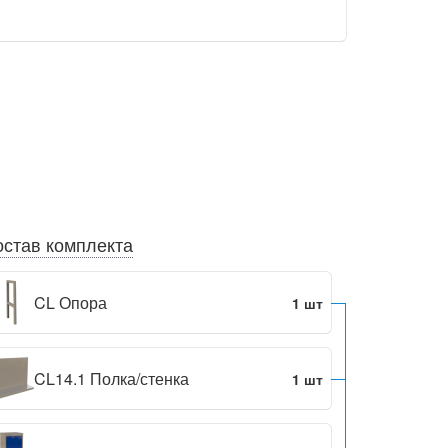
став комплекта
CL Опора
1 шт
CL14.1 Полка/стенка
1 шт