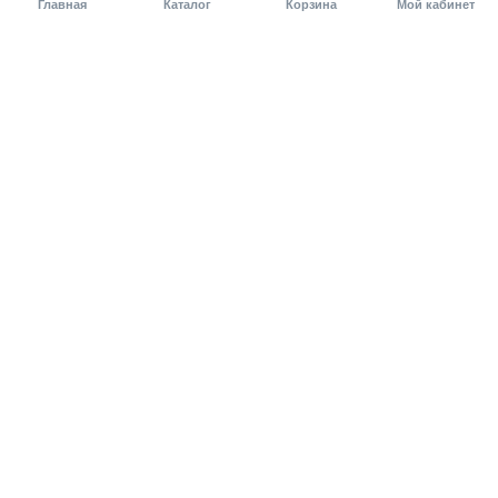
Главная
Каталог
Корзина
Мой кабинет
Помощь покупателю
Как оформить заказ?
Условия доставки
Самовывоз
Способы оплаты
Информация
Гарантия
Статьи и обзоры
Обратная связь
Регистрация на сайте
Компания