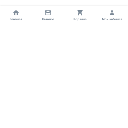
Главная
Каталог
Корзина
Мой кабинет
Помощь покупателю
Как оформить заказ?
Условия доставки
Самовывоз
Способы оплаты
Информация
Гарантия
Статьи и обзоры
Обратная связь