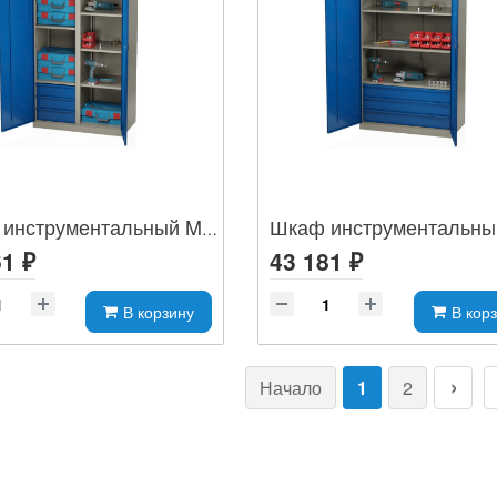
Шкаф инструментальный MLST14-106030
1 ₽
43 181 ₽
В корзину
В кор
Начало
1
2