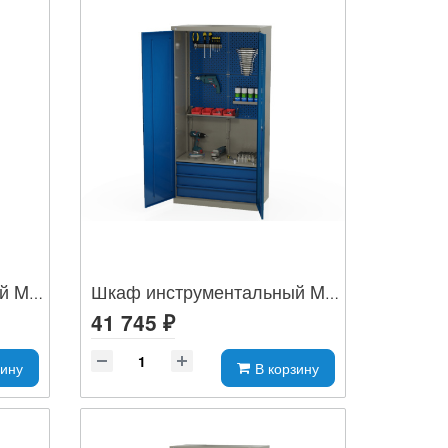
Шкаф инструментальный MLST14-212064
Шкаф инструментальный MLST14-010304
41 745 ₽
зину
В корзину