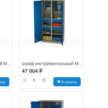
Шкаф инструментальный MLST14-030002
Шкаф инструментальный MLST14-106042
47 004 ₽
зину
В корзину