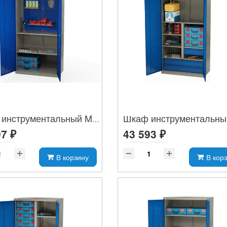
Шкаф инструментальный MLST14-020004
7 ₽
43 593 ₽
В корзину
В кор