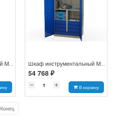
Шкаф инструментальный MLST14-040300
Шкаф инструментальный MLST14-222162
54 768 ₽
зину
В корзину
Конец