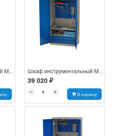
Шкаф инструментальный MLST14-223210
Шкаф инструментальный MLST14-020204
39 020 ₽
зину
В корзину