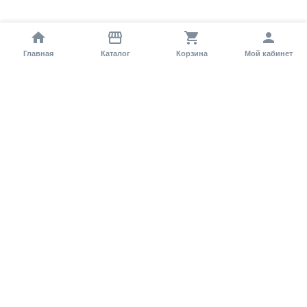
Главная
Каталог
Корзина
Мой кабинет
Помощь покупателю
Как оформить заказ?
Условия доставки
Самовывоз
Способы оплаты
Информация
Гарантия
Статьи и обзоры
Обратная связь