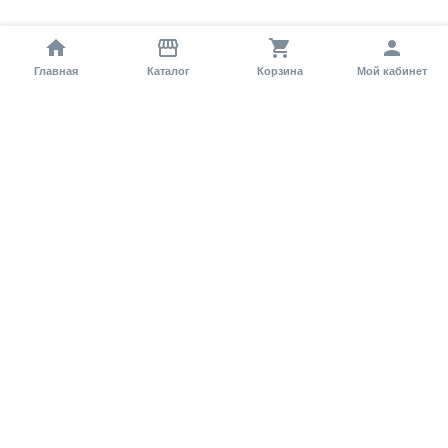
Главная
Каталог
Корзина
Мой кабинет
Помощь покупателю
Как оформить заказ?
Условия доставки
Самовывоз
Способы оплаты
Информация
Гарантия
Статьи и обзоры
Обратная связь