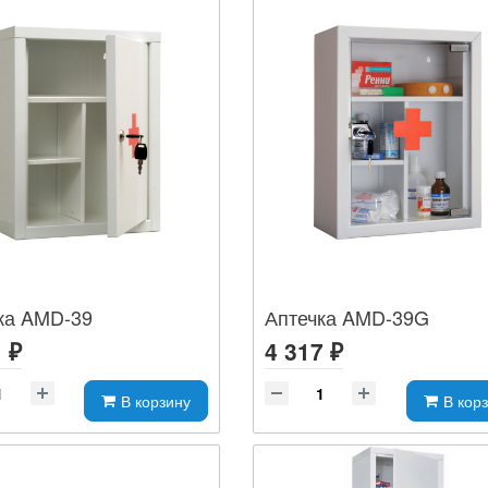
ка AMD-39
Аптечка AMD-39G
 ₽
4 317 ₽
В корзину
В кор