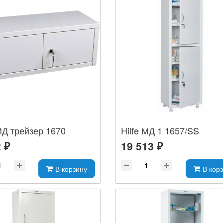
 МД трейзер 1670
Hilfe МД 1 1657/SS
 ₽
19 513 ₽
В корзину
В кор