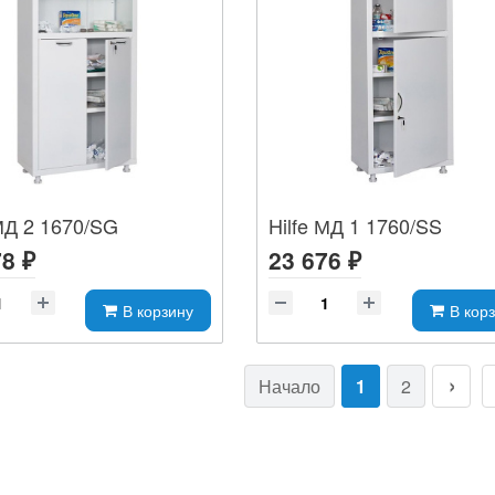
 МД 2 1670/SG
Hilfe МД 1 1760/SS
8 ₽
23 676 ₽
В корзину
В кор
Начало
1
2