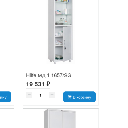
Hilfe МД 1 1657/SG
19 531 ₽
зину
В корзину