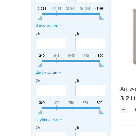
3 211
14 156
25 101
36 046
46 991
Высота, мм
От
До
240
643
1045
1448
1850
Ширина, мм
От
До
Аптеч
3 211
300
425
550
675
800
Глубина, мм
От
До