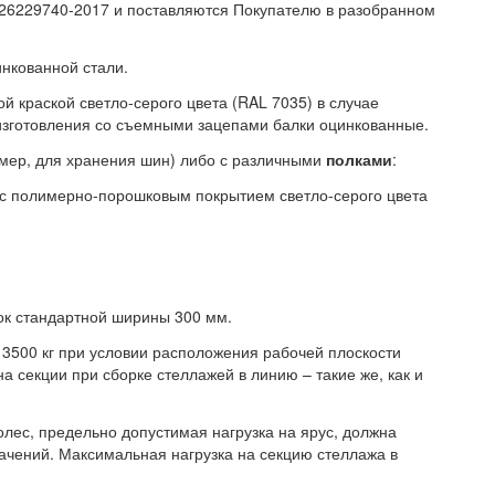
-26229740-2017 и поставляются Покупателю в разобранном
нкованной стали.
 краской светло-серого цвета (RAL 7035) в случае
изготовления со съемными зацепами балки оцинкованные.
имер, для хранения шин) либо с различными
полками
:
а с полимерно-порошковым покрытием светло-серого цвета
лок стандартной ширины 300 мм.
 3500 кг при условии расположения рабочей плоскости
на секции при сборке стеллажей в линию – такие же, как и
лес, предельно допустимая нагрузка на ярус, должна
начений. Максимальная нагрузка на секцию стеллажа в