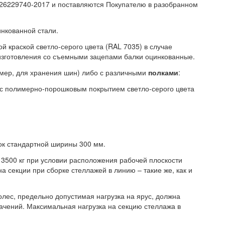
-26229740-2017 и поставляются Покупателю в разобранном
нкованной стали.
 краской светло-серого цвета (RAL 7035) в случае
изготовления со съемными зацепами балки оцинкованные.
имер, для хранения шин) либо с различными
полками
:
а с полимерно-порошковым покрытием светло-серого цвета
лок стандартной ширины 300 мм.
 3500 кг при условии расположения рабочей плоскости
на секции при сборке стеллажей в линию – такие же, как и
лес, предельно допустимая нагрузка на ярус, должна
начений. Максимальная нагрузка на секцию стеллажа в