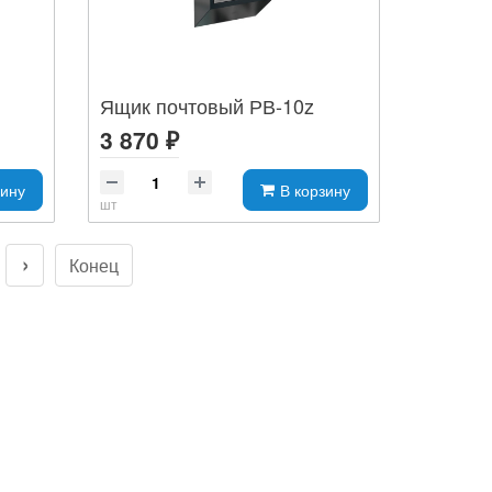
Ящик почтовый РВ-10z
3 870 ₽
зину
В корзину
шт
Конец