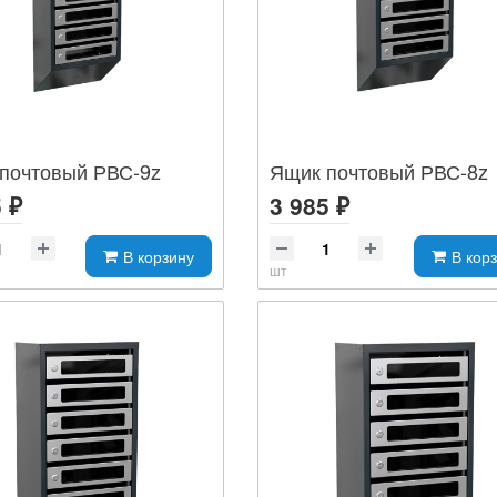
почтовый РВС-9z
Ящик почтовый РВС-8z
 ₽
3 985 ₽
В корзину
В кор
шт