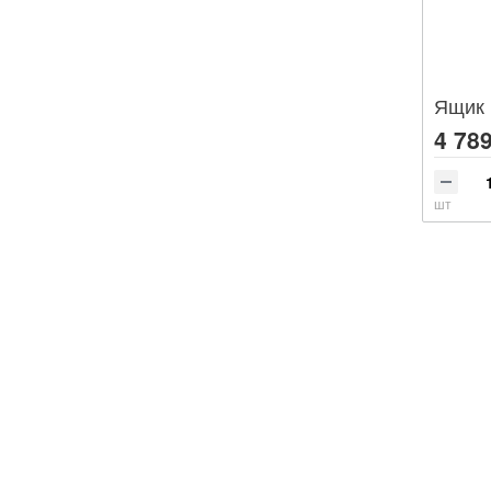
Ящик 
4 789
шт