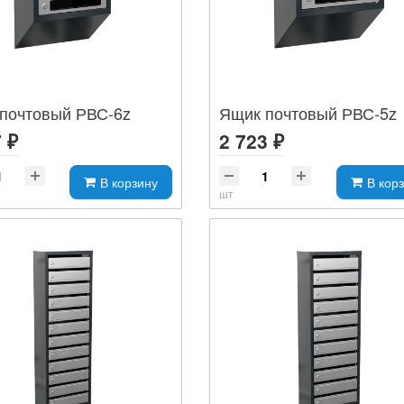
почтовый РВС-6z
Ящик почтовый РВС-5z
 ₽
2 723 ₽
В корзину
В кор
шт