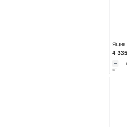
Ящик 
4 335
шт