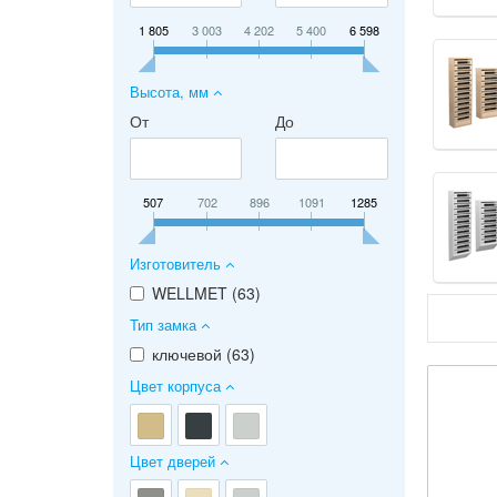
1 805
3 003
4 202
5 400
6 598
Высота, мм
От
До
507
702
896
1091
1285
Изготовитель
WELLMET (
63
)
Тип замка
ключевой (
63
)
Цвет корпуса
Цвет дверей