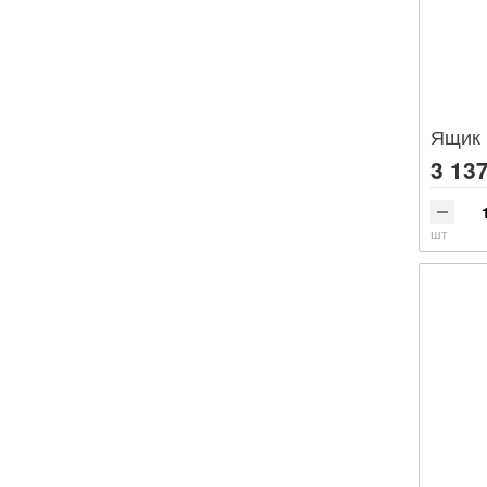
Ящик 
3 137
шт