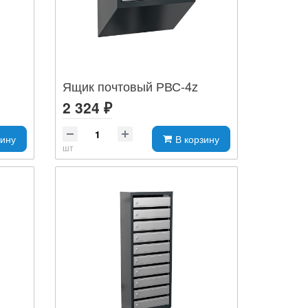
Ящик почтовый РВС-4z
2 324 ₽
зину
В корзину
шт