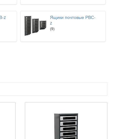
В-z
Ящики почтовые РВС-
z
(9)