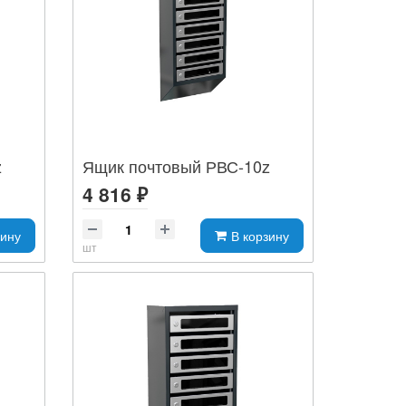
z
Ящик почтовый РВС-10z
4 816 ₽
зину
В корзину
шт