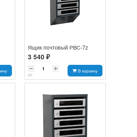
Ящик почтовый РВС-7z
3 540 ₽
зину
В корзину
шт