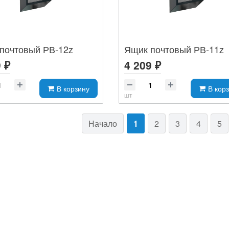
почтовый РВ-12z
Ящик почтовый РВ-11z
 ₽
4 209 ₽
В корзину
В кор
шт
Начало
1
2
3
4
5