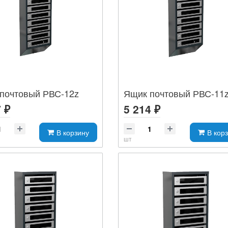
почтовый РВС-12z
Ящик почтовый РВС-11
 ₽
5 214 ₽
В корзину
В кор
шт